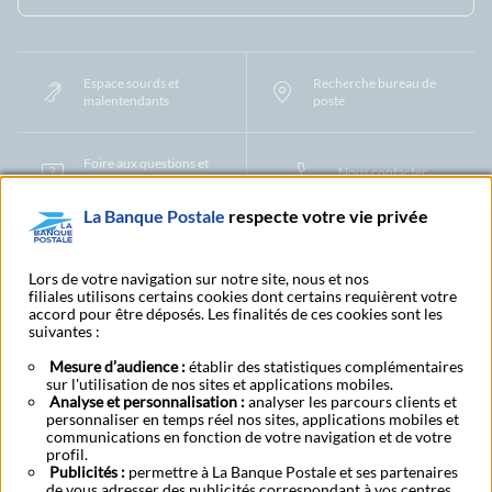
Espace sourds et
Recherche bureau de
malentendants
poste
Foire aux questions et
Nous contacter
centre d'aide
La Banque Postale
respecte votre vie privée
Mentions légales
Tarifs bancaires
Convention de compte
Protection des Données à Caractère Personnel
Filiales et partenaires
Lors de votre navigation sur notre site, nous et nos
filiales utilisons certains cookies dont certains requièrent votre
Cookies
Gestion des cookies
Actualiser vos informations
accord pour être déposés. Les finalités de ces cookies sont les
Contestation et réclamation
Coordonnées Centres Financiers
suivantes :
Recherche bureau de poste
Assistance technique
Alertes fraudes et points de vigilance
Actualités réglementaires
CGU
Mesure d’audience :
établir des statistiques complémentaires
sur l'utilisation de nos sites et applications mobiles.
Aide navigateur et systèmes d'exploitation
Analyse et personnalisation :
analyser les parcours clients et
Vider le cache de votre navigateur
Lexique
Aide et accessibilité
personnaliser en temps réel nos sites, applications mobiles et
Accessibilité – Partiellement conforme
Espace candidature
communications en fonction de votre navigation et de votre
BFI - Banque de Financement et d'Investissement
profil.
Publicités :
Le fonds de garantie des dépôts et de résolution
permettre à La Banque Postale et ses partenaires
Résilier
Rétractation
de vous adresser des publicités correspondant à vos centres