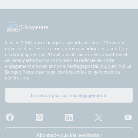
Citoyenne
Née en 2006, notre banque a grandi avec vous. Citoyenne,
ouverte et accessible à tous, nous revendiquons l’ambition
d’accompagner nos 20 millions de clients avec des offres et
services performants, la modernité radicale de notre
engagement citoyen et notre héritage postal. Aujourd’hui La
Banque Postale partage les rêves et les exigences de sa
génération.
En savoir plus sur nos engagements
Facebook - La Banque Postale
Instagram - La Banque Postale
Linkedin - La Banque Postale
X - La Banque Postal
YouTub
Abonnez-vous à la newsletter