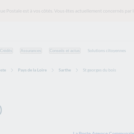
ue Postale est
à vos côtés. Vous êtes actuellement concernés par l
Solutions citoyennes
Crédits
Assurances
Conseils et actus
ste
Pays de la Loire
Sarthe
St georges du bois
)
La Poste Agence Communale P