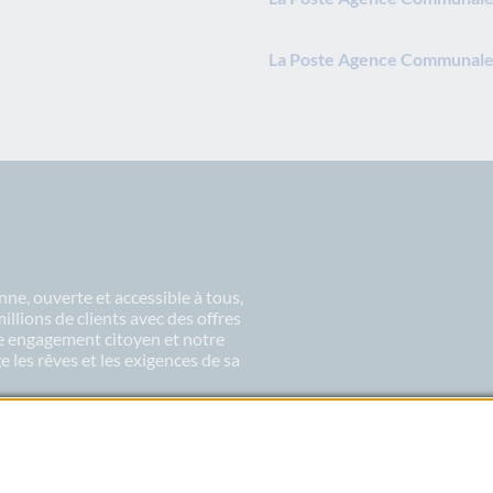
La Poste Agence Communale 
ne, ouverte et accessible à tous,
lions de clients avec des offres
re engagement citoyen et notre
 les rêves et les exigences de sa