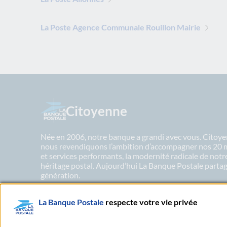
La Poste Agence Communale Rouillon Mairie
Citoyenne
Née en 2006, notre banque a grandi avec vous. Citoyen
nous revendiquons l’ambition d’accompagner nos 20 mil
et services performants, la modernité radicale de not
héritage postal. Aujourd’hui La Banque Postale partage
génération.
La Banque Postale
respecte votre vie privée
En savoir plus sur nos engagements