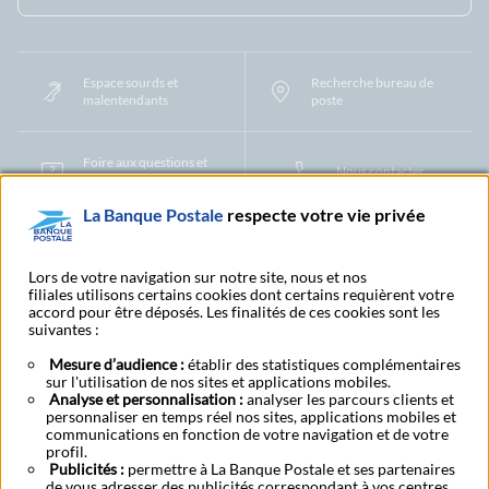
Espace sourds et
Recherche bureau de
malentendants
poste
Foire aux questions et
Nous contacter
centre d'aide
La Banque Postale
respecte votre vie privée
Mentions légales
Tarifs bancaires
Convention de compte
Protection des Données à Caractère Personnel
Filiales et partenaires
Lors de votre navigation sur notre site, nous et nos
filiales utilisons certains cookies dont certains requièrent votre
Cookies
Gestion des cookies
Actualiser vos informations
accord pour être déposés. Les finalités de ces cookies sont les
Contestation et réclamation
Coordonnées Centres Financiers
suivantes :
Recherche bureau de poste
Assistance technique
Alertes fraudes et points de vigilance
Actualités réglementaires
CGU
Mesure d’audience :
établir des statistiques complémentaires
sur l'utilisation de nos sites et applications mobiles.
Aide navigateur et systèmes d'exploitation
Analyse et personnalisation :
analyser les parcours clients et
Vider le cache de votre navigateur
Lexique
Aide et accessibilité
personnaliser en temps réel nos sites, applications mobiles et
Accessibilité – Partiellement conforme
Espace candidature
communications en fonction de votre navigation et de votre
BFI - Banque de Financement et d'Investissement
profil.
Publicités :
Le fonds de garantie des dépôts et de résolution
permettre à La Banque Postale et ses partenaires
Résilier
Rétractation
de vous adresser des publicités correspondant à vos centres