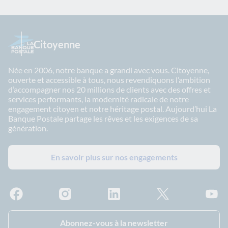
Citoyenne
Née en 2006, notre banque a grandi avec vous. Citoyenne,
ouverte et accessible à tous, nous revendiquons l’ambition
d’accompagner nos 20 millions de clients avec des offres et
services performants, la modernité radicale de notre
engagement citoyen et notre héritage postal. Aujourd’hui La
Banque Postale partage les rêves et les exigences de sa
génération.
En savoir plus sur nos engagements
Facebook - La Banque Postale
Instagram - La Banque Postale
Linkedin - La Banque Postale
X - La Banque Postal
YouTub
Abonnez-vous à la newsletter