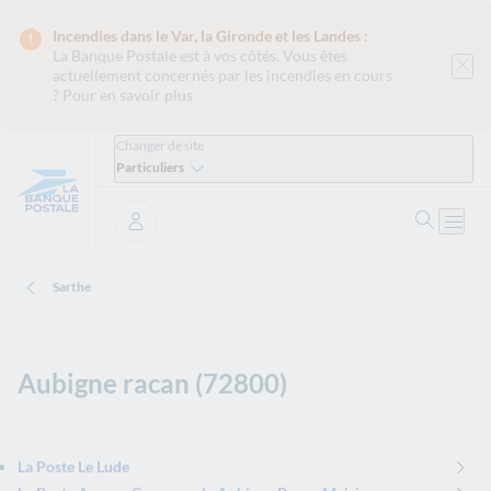
Incendies dans le Var, la Gironde et les Landes :
La Banque Postale est
à vos côtés. Vous êtes
actuellement concernés par les incendies en cours
?
Pour en savoir plus
Changer de site
Particuliers
Ouvrir 
Ouvri
Se connecter
Sarthe
Aubigne racan (72800)
La Poste Le Lude