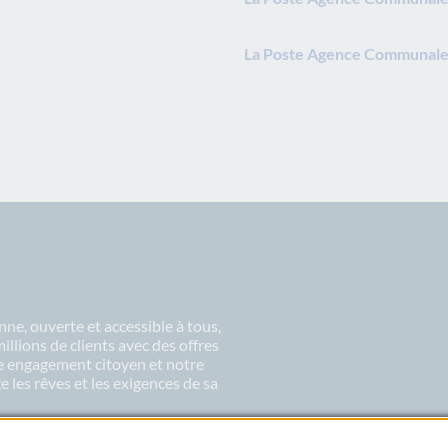
La Poste Agence Communale 
ne, ouverte et accessible à tous,
lions de clients avec des offres
re engagement citoyen et notre
 les rêves et les exigences de sa