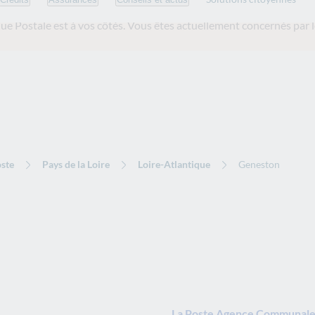
ue Postale est
à vos côtés. Vous êtes actuellement concernés par l
ste
Pays de la Loire
Loire-Atlantique
Geneston
La Poste Agence Communale