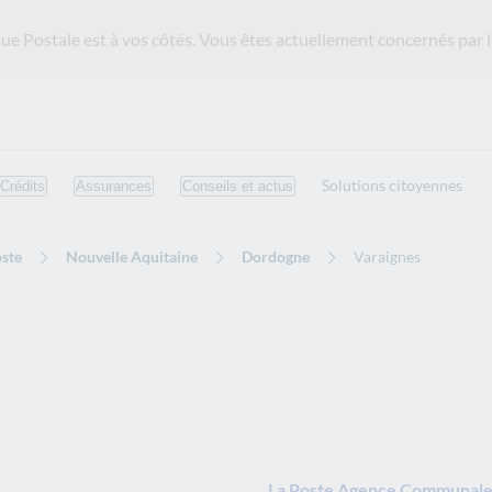
ue Postale est
à vos côtés. Vous êtes actuellement concernés par l
Solutions citoyennes
Crédits
Assurances
Conseils et actus
ste
Nouvelle Aquitaine
Dordogne
Varaignes
La Poste Agence Communale 