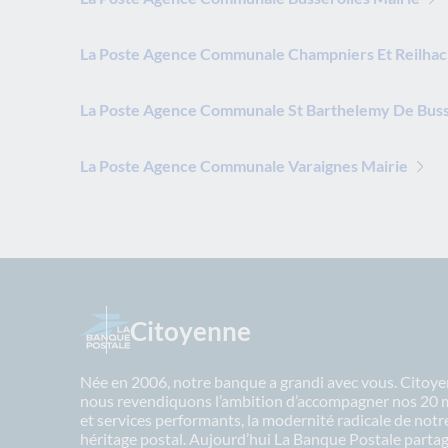
La Poste Agence Communale Champniers Et Reilhac
La Poste Agence Communale St Barthelemy De Buss
La Poste Agence Communale Varaignes Mairie
Citoyenne
Née en 2006, notre banque a grandi avec vous. Citoyen
nous revendiquons l’ambition d’accompagner nos 20 mil
et services performants, la modernité radicale de not
héritage postal. Aujourd’hui La Banque Postale partage