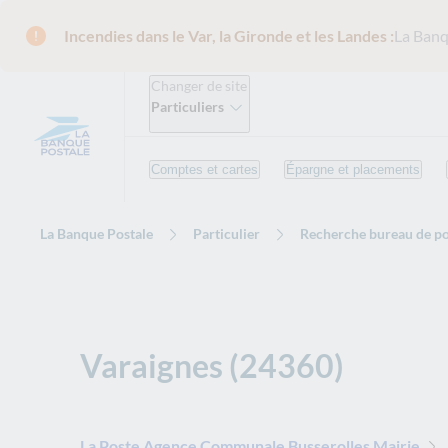
Incendies dans le Var, la Gironde et les Landes :
La Banq
Changer de site
Particuliers
Comptes et cartes
Épargne et placements
La Banque Postale
Particulier
Recherche bureau de po
Varaignes (24360)
La Poste Agence Communale Busserolles Mairie