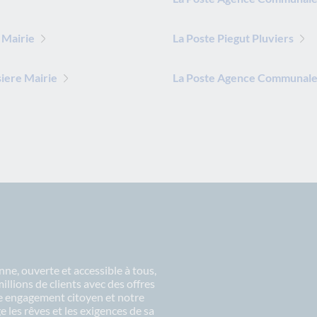
 Mairie
La Poste Piegut Pluviers
iere Mairie
La Poste Agence Communale 
ne, ouverte et accessible à tous,
lions de clients avec des offres
re engagement citoyen et notre
 les rêves et les exigences de sa