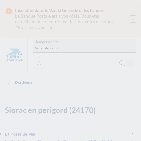
Incendies dans le Var, la Gironde et les Landes :
La Banque Postale est
à vos côtés. Vous êtes
actuellement concernés par les incendies en cours
?
Pour en savoir plus
Changer de site
Particuliers
Ouvrir 
Ouvri
Se connecter
Dordogne
Siorac en perigord (24170)
La Poste Belves