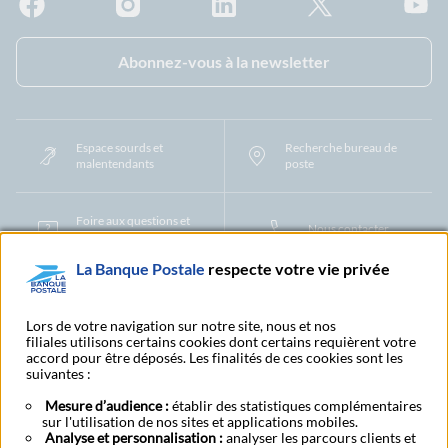
Facebook - La Banque Postale
Instagram - La Banque Postale
Linkedin - La Banque Postale
X - La Banque Postal
YouTub
Abonnez-vous à la newsletter
Espace sourds et
Recherche bureau de
malentendants
poste
Foire aux questions et
Nous contacter
centre d'aide
La Banque Postale
respecte votre vie privée
Mentions légales
Tarifs bancaires
Convention de compte
Protection des Données à Caractère Personnel
Filiales et partenaires
Lors de votre navigation sur notre site, nous et nos
filiales utilisons certains cookies dont certains requièrent votre
Cookies
Gestion des cookies
Actualiser vos informations
accord pour être déposés. Les finalités de ces cookies sont les
Contestation et réclamation
Coordonnées Centres Financiers
suivantes :
Recherche bureau de poste
Assistance technique
Alertes fraudes et points de vigilance
Actualités réglementaires
CGU
Mesure d’audience :
établir des statistiques complémentaires
sur l'utilisation de nos sites et applications mobiles.
Aide navigateur et systèmes d'exploitation
Analyse et personnalisation :
analyser les parcours clients et
Vider le cache de votre navigateur
Lexique
Aide et accessibilité