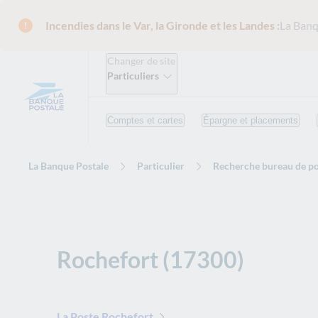
Incendies dans le Var, la Gironde et les Landes :
La Banq
Changer de site
Particuliers
Comptes et cartes
Épargne et placements
La Banque Postale
Particulier
Recherche bureau de po
Rochefort (17300)
La Poste Rochefort