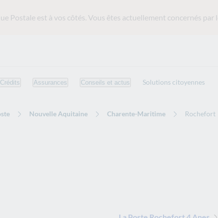
ue Postale est
à vos côtés. Vous êtes actuellement concernés par l
Solutions citoyennes
Crédits
Assurances
Conseils et actus
ste
Nouvelle Aquitaine
Charente-Maritime
Rochefort
La Poste Rochefort 4 Anes