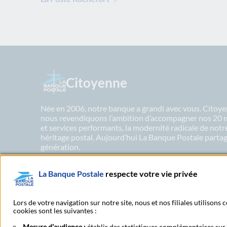
Citoyenne
Née en 2006, notre banque a grandi avec vous. Citoyen
nous revendiquons l’ambition d’accompagner nos 20 mil
et services performants, la modernité radicale de not
héritage postal. Aujourd’hui La Banque Postale partage
génération.
La Banque Postale
respecte votre vie privée
En savoir plus sur nos engagements
Lors de votre navigation sur notre site, nous et nos filiales utilisons
cookies sont les suivantes :
Mesure d’audience :
établir des statistiques complémentaires sur l