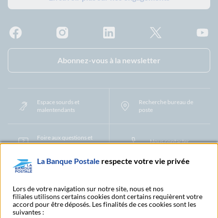
Facebook - La Banque Postale
Instagram - La Banque Postale
Linkedin - La Banque Postale
X - La Banque Postal
YouTub
Abonnez-vous à la newsletter
Espace sourds et
Recherche bureau de
malentendants
poste
Foire aux questions et
Nous contacter
centre d'aide
La Banque Postale
respecte votre vie privée
Mentions légales
Tarifs bancaires
Convention de compte
Protection des Données à Caractère Personnel
Filiales et partenaires
Lors de votre navigation sur notre site, nous et nos
filiales utilisons certains cookies dont certains requièrent votre
Cookies
Gestion des cookies
Actualiser vos informations
accord pour être déposés. Les finalités de ces cookies sont les
Contestation et réclamation
Coordonnées Centres Financiers
suivantes :
Recherche bureau de poste
Assistance technique