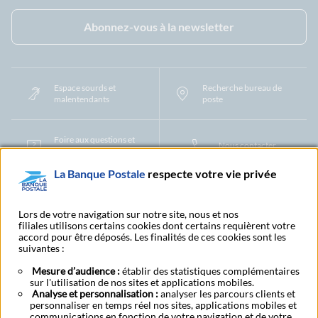
Facebook - La Banque Postale
Instagram - La Banque Postale
Linkedin - La Banque Postale
X - La Banque Postal
YouTub
Abonnez-vous à la newsletter
Espace sourds et
Recherche bureau de
malentendants
poste
Foire aux questions et
Nous contacter
centre d'aide
La Banque Postale
respecte votre vie privée
Mentions légales
Tarifs bancaires
Convention de compte
Protection des Données à Caractère Personnel
Filiales et partenaires
Lors de votre navigation sur notre site, nous et nos
filiales utilisons certains cookies dont certains requièrent votre
Cookies
Gestion des cookies
Actualiser vos informations
accord pour être déposés. Les finalités de ces cookies sont les
Contestation et réclamation
Coordonnées Centres Financiers
suivantes :
Recherche bureau de poste
Assistance technique
Alertes fraudes et points de vigilance
Actualités réglementaires
CGU
Mesure d’audience :
établir des statistiques complémentaires
sur l'utilisation de nos sites et applications mobiles.
Aide navigateur et systèmes d'exploitation
Analyse et personnalisation :
analyser les parcours clients et
Vider le cache de votre navigateur
Lexique
Aide et accessibilité
personnaliser en temps réel nos sites, applications mobiles et
Accessibilité – Partiellement conforme
Espace candidature
communications en fonction de votre navigation et de votre