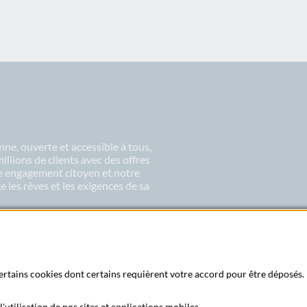
ne, ouverte et accessible à tous,
lions de clients avec des offres
re engagement citoyen et notre
 les rêves et les exigences de sa
 certains cookies dont certains requièrent votre accord pour être déposés. 
'utilisation de nos sites et applications mobiles.