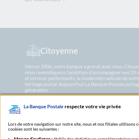
Citoyenne
Née en 2006, notre banque a grandi avec vous. Citoyen
nous revendiquons l’ambition d’accompagner nos 20 mil
et services performants, la modernité radicale de not
héritage postal. Aujourd’hui La Banque Postale partage
génération.
La Banque Postale
respecte votre vie privée
En savoir plus sur nos engagements
Lors de votre navigation sur notre site, nous et nos filiales utilisons
cookies sont les suivantes :
Mesure d’audience :
établir des statistiques complémentaires sur l