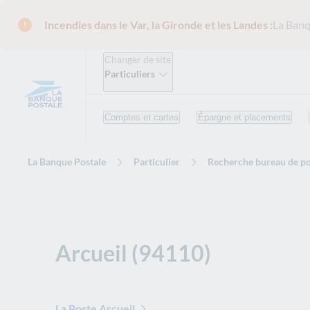
Incendies dans le Var, la Gironde et les Landes :
La Banq
Changer de site
Particuliers
Comptes et cartes
Épargne et placements
La Banque Postale
Particulier
Recherche bureau de po
Arcueil (94110)
La Poste Arcueil