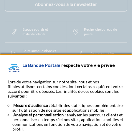
Abonnez-vous à la newsletter
Espace sourds et
Recherche bureau de
malentendants
poste
Foire aux questions et
Nous contacter
centre d'aide
La Banque Postale
respecte votre vie privée
Mentions légales
Tarifs bancaires
Convention de compte
Protection des Données à Caractère Personnel
Filiales et partenaires
Lors de votre navigation sur notre site, nous et nos
filiales utilisons certains cookies dont certains requièrent votre
Cookies
Gestion des cookies
Actualiser vos informations
accord pour être déposés. Les finalités de ces cookies sont les
Contestation et réclamation
Coordonnées Centres Financiers
suivantes :
Recherche bureau de poste
Assistance technique
Alertes fraudes et points de vigilance
Actualités réglementaires
CGU
Mesure d’audience :
établir des statistiques complémentaires
sur l'utilisation de nos sites et applications mobiles.
Aide navigateur et systèmes d'exploitation
Analyse et personnalisation :
analyser les parcours clients et
Vider le cache de votre navigateur
Lexique
Aide et accessibilité
personnaliser en temps réel nos sites, applications mobiles et
Accessibilité – Partiellement conforme
Espace candidature
communications en fonction de votre navigation et de votre
BFI - Banque de Financement et d'Investissement
profil.