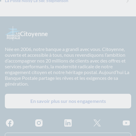
La Poste Noisy Le Sec Stephenson
Citoyenne
Née en 2006, notre banque a grandi avec vous. Citoyenne,
ouverte et accessible à tous, nous revendiquons l’ambition
d’accompagner nos 20 millions de clients avec des offres et
services performants, la modernité radicale de notre
engagement citoyen et notre héritage postal. Aujourd’hui La
Banque Postale partage les rêves et les exigences de sa
génération.
En savoir plus sur nos engagements
Facebook - La Banque Postale
Instagram - La Banque Postale
Linkedin - La Banque Postale
X - La Banque Postal
YouTub