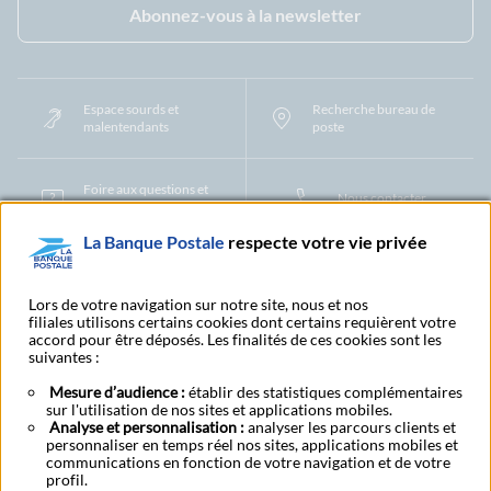
Abonnez-vous à la newsletter
Espace sourds et
Recherche bureau de
malentendants
poste
Foire aux questions et
Nous contacter
centre d'aide
La Banque Postale
respecte votre vie privée
Mentions légales
Tarifs bancaires
Convention de compte
Protection des Données à Caractère Personnel
Filiales et partenaires
Lors de votre navigation sur notre site, nous et nos
filiales utilisons certains cookies dont certains requièrent votre
Cookies
Gestion des cookies
Actualiser vos informations
accord pour être déposés. Les finalités de ces cookies sont les
Contestation et réclamation
Coordonnées Centres Financiers
suivantes :
Recherche bureau de poste
Assistance technique
Alertes fraudes et points de vigilance
Actualités réglementaires
CGU
Mesure d’audience :
établir des statistiques complémentaires
sur l'utilisation de nos sites et applications mobiles.
Aide navigateur et systèmes d'exploitation
Analyse et personnalisation :
analyser les parcours clients et
Vider le cache de votre navigateur
Lexique
Aide et accessibilité
personnaliser en temps réel nos sites, applications mobiles et
Accessibilité – Partiellement conforme
Espace candidature
communications en fonction de votre navigation et de votre
BFI - Banque de Financement et d'Investissement
profil.