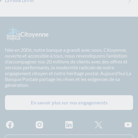
La Poste Le Pin
Citoyenne
Née en 2006, notre banque a grandi avec vous. Citoyenne,
ouverte et accessible à tous, nous revendiquons l’ambition
d’accompagner nos 20 millions de clients avec des offres et
services performants, la modernité radicale de notre
engagement citoyen et notre héritage postal. Aujourd’hui La
Banque Postale partage les rêves et les exigences de sa
génération.
En savoir plus sur nos engagements
Facebook - La Banque Postale
Instagram - La Banque Postale
Linkedin - La Banque Postale
X - La Banque Postal
YouTub