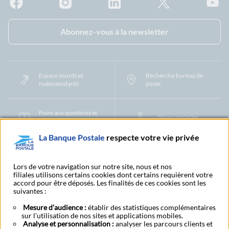
Facebook - La Banque Postale
Instagram - La Banque Postale
Linkedin - La Banque Postale
X - La Banque Postal
YouTub
Abonnez-vous à la newsletter
Espace sourds et
Recherche bureau de
malentendants
poste
Foire aux questions et
Nous contacter
centre d'aide
La Banque Postale
respecte votre vie privée
Mentions légales
Tarifs bancaires
Convention de compte
Protection des Données à Caractère Personnel
Filiales et partenaires
Lors de votre navigation sur notre site, nous et nos
filiales utilisons certains cookies dont certains requièrent votre
Cookies
Gestion des cookies
Actualiser vos informations
accord pour être déposés. Les finalités de ces cookies sont les
Contestation et réclamation
Coordonnées Centres Financiers
suivantes :
Recherche bureau de poste
Assistance technique
Alertes fraudes et points de vigilance
Actualités réglementaires
CGU
Mesure d’audience :
établir des statistiques complémentaires
sur l'utilisation de nos sites et applications mobiles.
Aide navigateur et systèmes d'exploitation
Analyse et personnalisation :
analyser les parcours clients et
Vider le cache de votre navigateur
Lexique
Aide et accessibilité