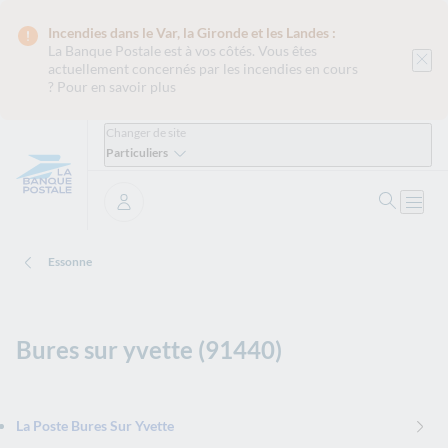
Incendies dans le Var, la Gironde et les Landes :
La Banque Postale est
à vos côtés. Vous êtes
actuellement concernés par les incendies en cours
?
Pour en savoir plus
Changer de site
Particuliers
Ouvrir 
Ouvri
Se connecter
Essonne
Bures sur yvette (91440)
La Poste Bures Sur Yvette