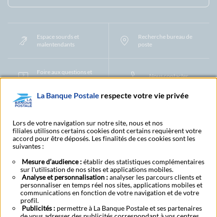
Espace sourds et
Recherche bureau de
malentendants
poste
Foire aux questions et
Nous contacter
centre d'aide
La Banque Postale
respecte votre vie privée
Mentions légales
Tarifs bancaires
Convention de compte
Protection des Données à Caractère Personnel
Filiales et partenaires
Lors de votre navigation sur notre site, nous et nos
filiales utilisons certains cookies dont certains requièrent votre
Cookies
Gestion des cookies
Actualiser vos informations
accord pour être déposés. Les finalités de ces cookies sont les
Contestation et réclamation
Coordonnées Centres Financiers
suivantes :
Recherche bureau de poste
Assistance technique
Alertes fraudes et points de vigilance
Actualités réglementaires
CGU
Mesure d’audience :
établir des statistiques complémentaires
sur l'utilisation de nos sites et applications mobiles.
Aide navigateur et systèmes d'exploitation
Analyse et personnalisation :
analyser les parcours clients et
Vider le cache de votre navigateur
Lexique
Aide et accessibilité
personnaliser en temps réel nos sites, applications mobiles et
Accessibilité – Partiellement conforme
Espace candidature
communications en fonction de votre navigation et de votre
BFI - Banque de Financement et d'Investissement
profil.
Publicités :
Le fonds de garantie des dépôts et de résolution
permettre à La Banque Postale et ses partenaires
Résilier
Rétractation
de vous adresser des publicités correspondant à vos centres