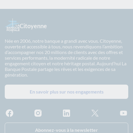
Citoyenne
Née en 2006, notre banque a grandi avec vous. Citoyenne,
ouverte et accessible à tous, nous revendiquons l’ambition
d’accompagner nos 20 millions de clients avec des offres et
services performants, la modernité radicale de notre
engagement citoyen et notre héritage postal. Aujourd’hui La
Banque Postale partage les rêves et les exigences de sa
génération.
En savoir plus sur nos engagements
Facebook - La Banque Postale
Instagram - La Banque Postale
Linkedin - La Banque Postale
X - La Banque Postal
YouTub
Abonnez-vous à la newsletter