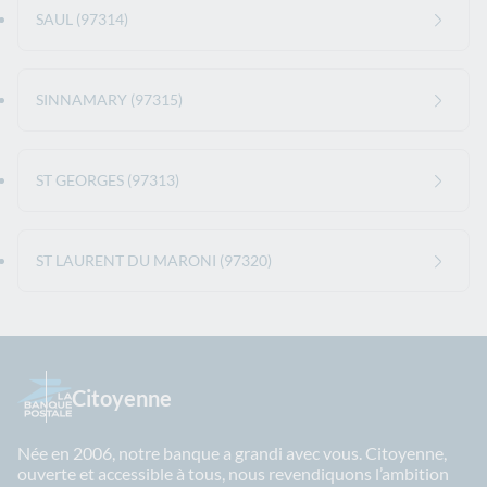
SAUL (97314)
SINNAMARY (97315)
ST GEORGES (97313)
ST LAURENT DU MARONI (97320)
Citoyenne
Née en 2006, notre banque a grandi avec vous. Citoyenne,
ouverte et accessible à tous, nous revendiquons l’ambition