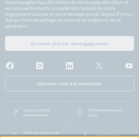
d’accompagner nos 20 millions de clients avec des offres et
services performants, la modernité radicale de notre
engagement citoyen et notre héritage postal. Aujourd’hui La
Banque Postale partage les rêves et les exigences de sa
génération.
En savoir plus sur nos engagements
Facebook - La Banque Postale
Instagram - La Banque Postale
Linkedin - La Banque Postale
X - La Banque Postal
YouTub
Abonnez-vous à la newsletter
Espace sourds et
Recherche bureau de
malentendants
poste
Foire aux questions et
Nous contacter
centre d'aide