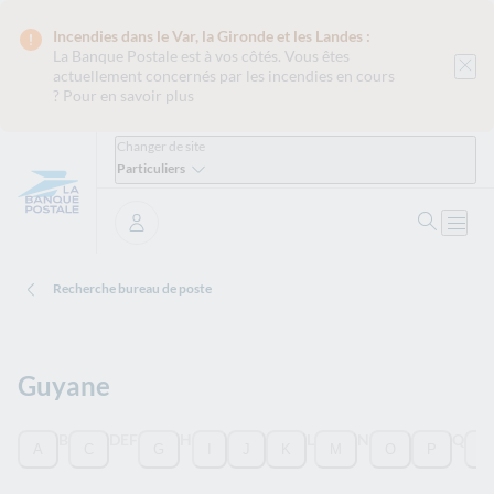
Incendies dans le Var, la Gironde et les Landes :
La Banque Postale est
à vos côtés. Vous êtes
actuellement concernés par les incendies en cours
?
Pour en savoir plus
Changer de site
Particuliers
Ouvrir 
Ouvri
Se connecter
Recherche bureau de poste
Guyane
Filtrer les villes du département par leur première lettre
B
D
E
F
H
L
N
Q
A
C
G
I
J
K
M
O
P
R