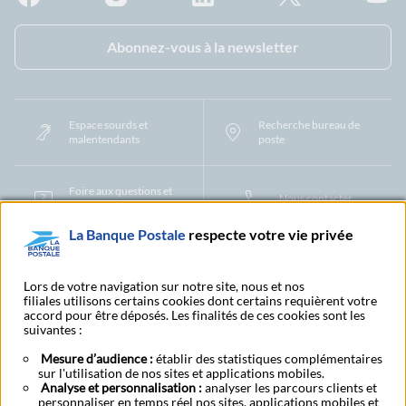
Facebook - La Banque Postale
Instagram - La Banque Postale
Linkedin - La Banque Postale
X - La Banque Postal
YouTub
Abonnez-vous à la newsletter
Espace sourds et
Recherche bureau de
malentendants
poste
Foire aux questions et
Nous contacter
centre d'aide
La Banque Postale
respecte votre vie privée
Mentions légales
Tarifs bancaires
Convention de compte
Protection des Données à Caractère Personnel
Filiales et partenaires
Lors de votre navigation sur notre site, nous et nos
filiales utilisons certains cookies dont certains requièrent votre
Cookies
Gestion des cookies
Actualiser vos informations
accord pour être déposés. Les finalités de ces cookies sont les
Contestation et réclamation
Coordonnées Centres Financiers
suivantes :
Recherche bureau de poste
Assistance technique
Alertes fraudes et points de vigilance
Actualités réglementaires
CGU
Mesure d’audience :
établir des statistiques complémentaires
sur l'utilisation de nos sites et applications mobiles.
Aide navigateur et systèmes d'exploitation
Analyse et personnalisation :
analyser les parcours clients et
Vider le cache de votre navigateur
Lexique
Aide et accessibilité
personnaliser en temps réel nos sites, applications mobiles et