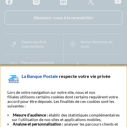
Facebook - La Banque Postale
Instagram - La Banque Postale
Linkedin - La Banque Postale
X - La Banque Postal
YouTub
Abonnez-vous à la newsletter
Espace sourds et
Recherche bureau de
malentendants
poste
Foire aux questions et
Nous contacter
centre d'aide
La Banque Postale
respecte votre vie privée
Mentions légales
Tarifs bancaires
Convention de compte
Protection des Données à Caractère Personnel
Filiales et partenaires
Lors de votre navigation sur notre site, nous et nos
filiales utilisons certains cookies dont certains requièrent votre
Cookies
Gestion des cookies
Actualiser vos informations
accord pour être déposés. Les finalités de ces cookies sont les
Contestation et réclamation
Coordonnées Centres Financiers
suivantes :
Recherche bureau de poste
Assistance technique
Alertes fraudes et points de vigilance
Actualités réglementaires
CGU
Mesure d’audience :
établir des statistiques complémentaires
sur l'utilisation de nos sites et applications mobiles.
Aide navigateur et systèmes d'exploitation
Analyse et personnalisation :
analyser les parcours clients et
Vider le cache de votre navigateur
Lexique
Aide et accessibilité