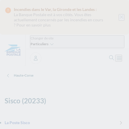
Incendies dans le Var, la Gironde et les Landes :
La Banque Postale est
à vos côtés. Vous êtes
actuellement concernés par les incendies en cours
?
Pour en savoir plus
Changer de site
Particuliers
Ouvrir 
Ouvri
Se connecter
Haute-Corse
Sisco (20233)
La Poste Sisco