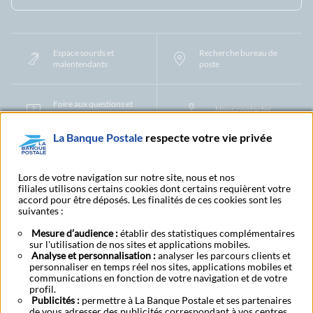
Espace sourds et
Recherche bureau de
malentendants
poste
Foire aux questions et
Nous contacter
centre d'aide
La Banque Postale
respecte votre vie privée
Mentions légales
Tarifs bancaires
Convention de compte
Protection des Données à Caractère Personnel
Filiales et partenaires
Lors de votre navigation sur notre site, nous et nos
filiales utilisons certains cookies dont certains requièrent votre
Cookies
Gestion des cookies
Actualiser vos informations
accord pour être déposés. Les finalités de ces cookies sont les
Contestation et réclamation
Coordonnées Centres Financiers
suivantes :
Recherche bureau de poste
Assistance technique
Alertes fraudes et points de vigilance
Actualités réglementaires
CGU
Mesure d’audience :
établir des statistiques complémentaires
sur l'utilisation de nos sites et applications mobiles.
Aide navigateur et systèmes d'exploitation
Analyse et personnalisation :
analyser les parcours clients et
Vider le cache de votre navigateur
Lexique
Aide et accessibilité
personnaliser en temps réel nos sites, applications mobiles et
Accessibilité – Partiellement conforme
Espace candidature
communications en fonction de votre navigation et de votre
BFI - Banque de Financement et d'Investissement
profil.
Publicités :
Le fonds de garantie des dépôts et de résolution
permettre à La Banque Postale et ses partenaires
Résilier
Rétractation
de vous adresser des publicités correspondant à vos centres