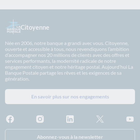
Citoyenne
Née en 2006, notre banque a grandi avec vous. Citoyenne,
ouverte et accessible à tous, nous revendiquons l’ambition
d’accompagner nos 20 millions de clients avec des offres et
services performants, la modernité radicale de notre
engagement citoyen et notre héritage postal. Aujourd’hui La
Banque Postale partage les rêves et les exigences de sa
génération.
En savoir plus sur nos engagements
Facebook - La Banque Postale
Instagram - La Banque Postale
Linkedin - La Banque Postale
X - La Banque Postal
YouTub
Abonnez-vous à la newsletter