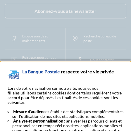
Facebook - La Banque Postale
Instagram - La Banque Postale
Linkedin - La Banque Postale
X - La Banque Postal
YouTub
Abonnez-vous à la newsletter
Espace sourds et
Recherche bureau de
malentendants
poste
Foire aux questions et
Nous contacter
centre d'aide
La Banque Postale
respecte votre vie privée
Mentions légales
Tarifs bancaires
Convention de compte
Protection des Données à Caractère Personnel
Filiales et partenaires
Lors de votre navigation sur notre site, nous et nos
filiales utilisons certains cookies dont certains requièrent votre
Cookies
Gestion des cookies
Actualiser vos informations
accord pour être déposés. Les finalités de ces cookies sont les
Contestation et réclamation
Coordonnées Centres Financiers
suivantes :
Recherche bureau de poste
Assistance technique
Alertes fraudes et points de vigilance
Actualités réglementaires
CGU
Mesure d’audience :
établir des statistiques complémentaires
sur l'utilisation de nos sites et applications mobiles.
Aide navigateur et systèmes d'exploitation
Analyse et personnalisation :
analyser les parcours clients et
Vider le cache de votre navigateur
Lexique
Aide et accessibilité
personnaliser en temps réel nos sites, applications mobiles et
Accessibilité – Partiellement conforme
Espace candidature
communications en fonction de votre navigation et de votre