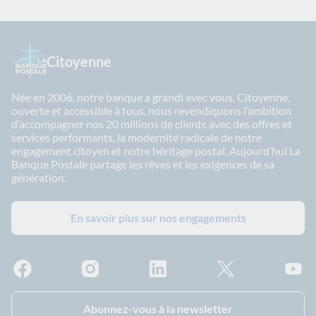
Citoyenne
Née en 2006, notre banque a grandi avec vous. Citoyenne,
ouverte et accessible à tous, nous revendiquons l’ambition
d’accompagner nos 20 millions de clients avec des offres et
services performants, la modernité radicale de notre
engagement citoyen et notre héritage postal. Aujourd’hui La
Banque Postale partage les rêves et les exigences de sa
génération.
En savoir plus sur nos engagements
Facebook - La Banque Postale
Instagram - La Banque Postale
Linkedin - La Banque Postale
X - La Banque Postal
YouTub
Abonnez-vous à la newsletter