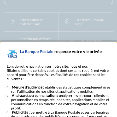
Espace sourds et
Recherche bureau de
malentendants
poste
Foire aux questions et
Nous contacter
centre d'aide
La Banque Postale
respecte votre vie privée
Mentions légales
Tarifs bancaires
Convention de compte
Protection des Données à Caractère Personnel
Filiales et partenaires
Lors de votre navigation sur notre site, nous et nos
filiales utilisons certains cookies dont certains requièrent votre
Cookies
Gestion des cookies
Actualiser vos informations
accord pour être déposés. Les finalités de ces cookies sont les
Contestation et réclamation
Coordonnées Centres Financiers
suivantes :
Recherche bureau de poste
Assistance technique
Alertes fraudes et points de vigilance
Actualités réglementaires
CGU
Mesure d’audience :
établir des statistiques complémentaires
sur l'utilisation de nos sites et applications mobiles.
Aide navigateur et systèmes d'exploitation
Analyse et personnalisation :
analyser les parcours clients et
Vider le cache de votre navigateur
Lexique
Aide et accessibilité
personnaliser en temps réel nos sites, applications mobiles et
Accessibilité – Partiellement conforme
Espace candidature
communications en fonction de votre navigation et de votre
BFI - Banque de Financement et d'Investissement
profil.
Publicités :
Le fonds de garantie des dépôts et de résolution
permettre à La Banque Postale et ses partenaires
Résilier
Rétractation
de vous adresser des publicités correspondant à vos centres