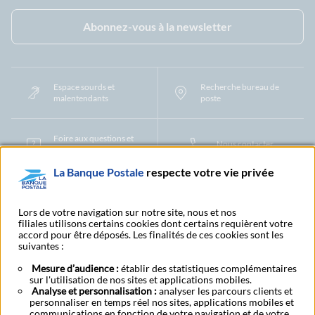
Facebook - La Banque Postale
Instagram - La Banque Postale
Linkedin - La Banque Postale
X - La Banque Postal
YouTub
Abonnez-vous à la newsletter
Espace sourds et
Recherche bureau de
malentendants
poste
Foire aux questions et
Nous contacter
centre d'aide
La Banque Postale
respecte votre vie privée
Mentions légales
Tarifs bancaires
Convention de compte
Protection des Données à Caractère Personnel
Filiales et partenaires
Lors de votre navigation sur notre site, nous et nos
filiales utilisons certains cookies dont certains requièrent votre
Cookies
Gestion des cookies
Actualiser vos informations
accord pour être déposés. Les finalités de ces cookies sont les
Contestation et réclamation
Coordonnées Centres Financiers
suivantes :
Recherche bureau de poste
Assistance technique
Alertes fraudes et points de vigilance
Actualités réglementaires
CGU
Mesure d’audience :
établir des statistiques complémentaires
sur l'utilisation de nos sites et applications mobiles.
Aide navigateur et systèmes d'exploitation
Analyse et personnalisation :
analyser les parcours clients et
Vider le cache de votre navigateur
Lexique
Aide et accessibilité
personnaliser en temps réel nos sites, applications mobiles et
Accessibilité – Partiellement conforme
Espace candidature
communications en fonction de votre navigation et de votre