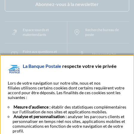
Abonnez-vous à la newsletter
Espace sourds et
Recherche bureau de
malentendants
poste
Foire aux questions et
Nous contacter
centre d'aide
La Banque Postale
respecte votre vie privée
Mentions légales
Tarifs bancaires
Convention de compte
Protection des Données à Caractère Personnel
Filiales et partenaires
Lors de votre navigation sur notre site, nous et nos
filiales utilisons certains cookies dont certains requièrent votre
Cookies
Gestion des cookies
Actualiser vos informations
accord pour être déposés. Les finalités de ces cookies sont les
Contestation et réclamation
Coordonnées Centres Financiers
suivantes :
Recherche bureau de poste
Assistance technique
Alertes fraudes et points de vigilance
Actualités réglementaires
CGU
Mesure d’audience :
établir des statistiques complémentaires
sur l'utilisation de nos sites et applications mobiles.
Aide navigateur et systèmes d'exploitation
Analyse et personnalisation :
analyser les parcours clients et
Vider le cache de votre navigateur
Lexique
Aide et accessibilité
personnaliser en temps réel nos sites, applications mobiles et
Accessibilité – Partiellement conforme
Espace candidature
communications en fonction de votre navigation et de votre
BFI - Banque de Financement et d'Investissement
profil.