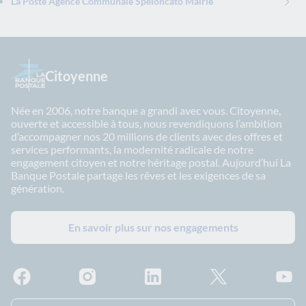
La Poste Agence Communale Speloncato Mairie
Citoyenne
Née en 2006, notre banque a grandi avec vous. Citoyenne,
ouverte et accessible à tous, nous revendiquons l’ambition
d’accompagner nos 20 millions de clients avec des offres et
services performants, la modernité radicale de notre
engagement citoyen et notre héritage postal. Aujourd’hui La
Banque Postale partage les rêves et les exigences de sa
génération.
En savoir plus sur nos engagements
Facebook - La Banque Postale
Instagram - La Banque Postale
Linkedin - La Banque Postale
X - La Banque Postal
YouTub