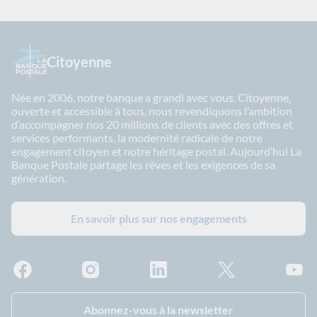
Citoyenne
Née en 2006, notre banque a grandi avec vous. Citoyenne,
ouverte et accessible à tous, nous revendiquons l’ambition
d’accompagner nos 20 millions de clients avec des offres et
services performants, la modernité radicale de notre
engagement citoyen et notre héritage postal. Aujourd’hui La
Banque Postale partage les rêves et les exigences de sa
génération.
En savoir plus sur nos engagements
Facebook - La Banque Postale
Instagram - La Banque Postale
Linkedin - La Banque Postale
X - La Banque Postal
YouTub
Abonnez-vous à la newsletter