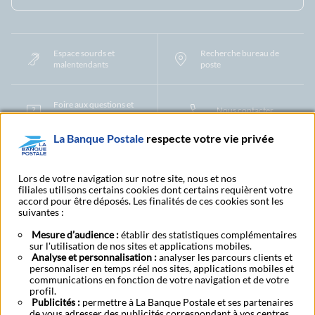
Espace sourds et
Recherche bureau de
malentendants
poste
Foire aux questions et
Nous contacter
centre d'aide
La Banque Postale
respecte votre vie privée
Mentions légales
Tarifs bancaires
Convention de compte
Protection des Données à Caractère Personnel
Filiales et partenaires
Lors de votre navigation sur notre site, nous et nos
filiales utilisons certains cookies dont certains requièrent votre
Cookies
Gestion des cookies
Actualiser vos informations
accord pour être déposés. Les finalités de ces cookies sont les
Contestation et réclamation
Coordonnées Centres Financiers
suivantes :
Recherche bureau de poste
Assistance technique
Alertes fraudes et points de vigilance
Actualités réglementaires
CGU
Mesure d’audience :
établir des statistiques complémentaires
sur l'utilisation de nos sites et applications mobiles.
Aide navigateur et systèmes d'exploitation
Analyse et personnalisation :
analyser les parcours clients et
Vider le cache de votre navigateur
Lexique
Aide et accessibilité
personnaliser en temps réel nos sites, applications mobiles et
Accessibilité – Partiellement conforme
Espace candidature
communications en fonction de votre navigation et de votre
BFI - Banque de Financement et d'Investissement
profil.
Publicités :
Le fonds de garantie des dépôts et de résolution
permettre à La Banque Postale et ses partenaires
Résilier
Rétractation
de vous adresser des publicités correspondant à vos centres