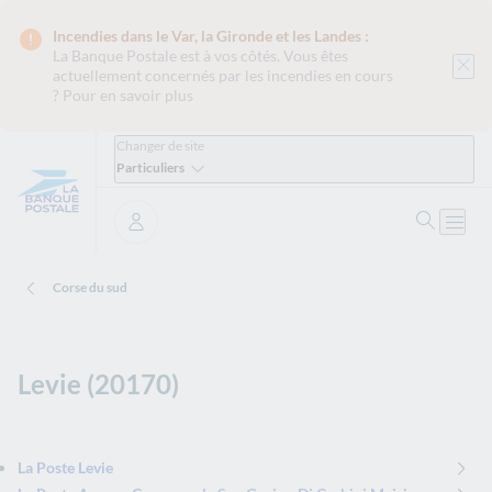
Incendies dans le Var, la Gironde et les Landes :
La Banque Postale est
à vos côtés. Vous êtes
actuellement concernés par les incendies en cours
?
Pour en savoir plus
Changer de site
Particuliers
Ouvrir 
Ouvri
Se connecter
Corse du sud
Levie (20170)
La Poste Levie