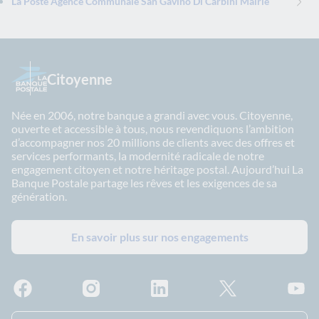
La Poste Agence Communale San Gavino Di Carbini Mairie
Citoyenne
Née en 2006, notre banque a grandi avec vous. Citoyenne,
ouverte et accessible à tous, nous revendiquons l’ambition
d’accompagner nos 20 millions de clients avec des offres et
services performants, la modernité radicale de notre
engagement citoyen et notre héritage postal. Aujourd’hui La
Banque Postale partage les rêves et les exigences de sa
génération.
En savoir plus sur nos engagements
Facebook - La Banque Postale
Instagram - La Banque Postale
Linkedin - La Banque Postale
X - La Banque Postal
YouTub