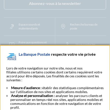
Abonnez-vous à la newsletter
Espace sourds et
Recherche bureau de
malentendants
poste
Foire aux questions et
Nous contacter
centre d'aide
La Banque Postale
respecte votre vie privée
Mentions légales
Tarifs bancaires
Convention de compte
Protection des Données à Caractère Personnel
Filiales et partenaires
Lors de votre navigation sur notre site, nous et nos
filiales utilisons certains cookies dont certains requièrent votre
Cookies
Gestion des cookies
Actualiser vos informations
accord pour être déposés. Les finalités de ces cookies sont les
Contestation et réclamation
Coordonnées Centres Financiers
suivantes :
Recherche bureau de poste
Assistance technique
Alertes fraudes et points de vigilance
Actualités réglementaires
CGU
Mesure d’audience :
établir des statistiques complémentaires
sur l'utilisation de nos sites et applications mobiles.
Aide navigateur et systèmes d'exploitation
Analyse et personnalisation :
analyser les parcours clients et
Vider le cache de votre navigateur
Lexique
Aide et accessibilité
personnaliser en temps réel nos sites, applications mobiles et
Accessibilité – Partiellement conforme
Espace candidature
communications en fonction de votre navigation et de votre
BFI - Banque de Financement et d'Investissement
profil.