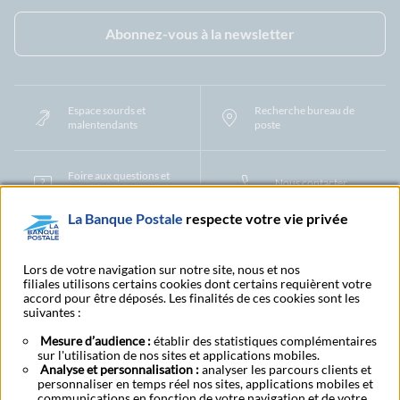
Facebook - La Banque Postale
Instagram - La Banque Postale
Linkedin - La Banque Postale
X - La Banque Postal
YouTub
Abonnez-vous à la newsletter
Espace sourds et
Recherche bureau de
malentendants
poste
Foire aux questions et
Nous contacter
centre d'aide
La Banque Postale
respecte votre vie privée
Mentions légales
Tarifs bancaires
Convention de compte
Protection des Données à Caractère Personnel
Filiales et partenaires
Lors de votre navigation sur notre site, nous et nos
filiales utilisons certains cookies dont certains requièrent votre
Cookies
Gestion des cookies
Actualiser vos informations
accord pour être déposés. Les finalités de ces cookies sont les
Contestation et réclamation
Coordonnées Centres Financiers
suivantes :
Recherche bureau de poste
Assistance technique
Alertes fraudes et points de vigilance
Actualités réglementaires
CGU
Mesure d’audience :
établir des statistiques complémentaires
sur l'utilisation de nos sites et applications mobiles.
Aide navigateur et systèmes d'exploitation
Analyse et personnalisation :
analyser les parcours clients et
Vider le cache de votre navigateur
Lexique
Aide et accessibilité
personnaliser en temps réel nos sites, applications mobiles et
Accessibilité – Partiellement conforme
Espace candidature
communications en fonction de votre navigation et de votre