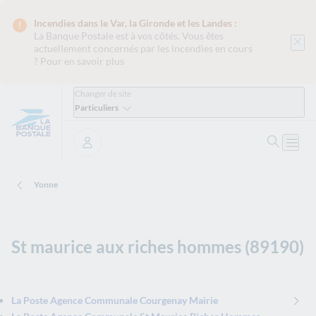
Incendies dans le Var, la Gironde et les Landes :
La Banque Postale est
à vos côtés. Vous êtes
actuellement concernés par les incendies en cours
?
Pour en savoir plus
Changer de site
Particuliers
Ouvrir 
Ouvri
Se connecter
Yonne
St maurice aux riches hommes (89190)
La Poste Agence Communale Courgenay Mairie