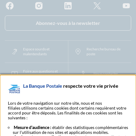
Facebook - La Banque Postale
Instagram - La Banque Postale
Linkedin - La Banque Postale
X - La Banque Postal
YouTub
Abonnez-vous à la newsletter
Espace sourds et
Recherche bureau de
malentendants
poste
Foire aux questions et
Nous contacter
centre d'aide
La Banque Postale
respecte votre vie privée
Mentions légales
Tarifs bancaires
Convention de compte
Protection des Données à Caractère Personnel
Filiales et partenaires
Lors de votre navigation sur notre site, nous et nos
filiales utilisons certains cookies dont certains requièrent votre
Cookies
Gestion des cookies
Actualiser vos informations
accord pour être déposés. Les finalités de ces cookies sont les
Contestation et réclamation
Coordonnées Centres Financiers
suivantes :
Recherche bureau de poste
Assistance technique
Alertes fraudes et points de vigilance
Actualités réglementaires
CGU
Mesure d’audience :
établir des statistiques complémentaires
sur l'utilisation de nos sites et applications mobiles.
Aide navigateur et systèmes d'exploitation