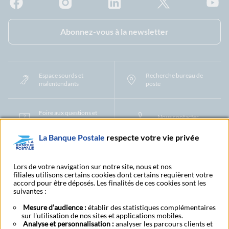
Facebook - La Banque Postale
Instagram - La Banque Postale
Linkedin - La Banque Postale
X - La Banque Postal
YouTub
Abonnez-vous à la newsletter
Espace sourds et
Recherche bureau de
malentendants
poste
Foire aux questions et
Nous contacter
centre d'aide
La Banque Postale
respecte votre vie privée
Mentions légales
Tarifs bancaires
Convention de compte
Protection des Données à Caractère Personnel
Filiales et partenaires
Lors de votre navigation sur notre site, nous et nos
filiales utilisons certains cookies dont certains requièrent votre
Cookies
Gestion des cookies
Actualiser vos informations
accord pour être déposés. Les finalités de ces cookies sont les
Contestation et réclamation
Coordonnées Centres Financiers
suivantes :
Recherche bureau de poste
Assistance technique
Alertes fraudes et points de vigilance
Actualités réglementaires
CGU
Mesure d’audience :
établir des statistiques complémentaires
sur l'utilisation de nos sites et applications mobiles.
Aide navigateur et systèmes d'exploitation
Analyse et personnalisation :
analyser les parcours clients et
Vider le cache de votre navigateur
Lexique
Aide et accessibilité