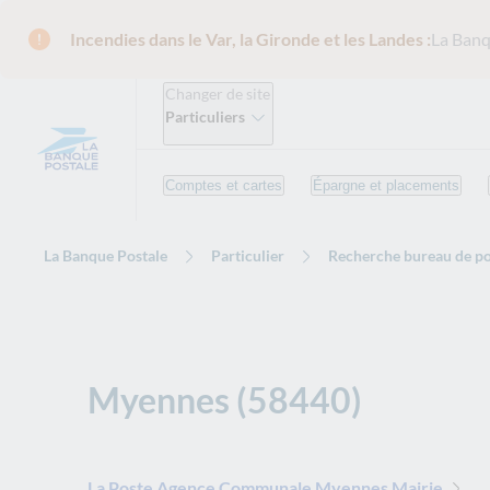
Incendies dans le Var, la Gironde et les Landes :
La Banq
Changer de site
Particuliers
Comptes et cartes
Épargne et placements
La Banque Postale
Particulier
Recherche bureau de po
Myennes (58440)
La Poste Agence Communale Myennes Mairie