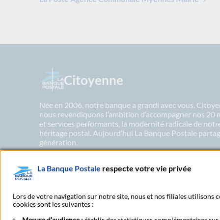
Citoyenne
Née en 2006, notre banque a grandi avec vous. Citoyen
nous revendiquons l’ambition d’accompagner nos 20 mil
et services performants, la modernité radicale de not
héritage postal. Aujourd’hui La Banque Postale partage
génération.
La Banque Postale
respecte votre vie privée
En savoir plus sur nos engagements
Lors de votre navigation sur notre site, nous et nos filiales utilisons
cookies sont les suivantes :
Mesure d’audience :
établir des statistiques complémentaires sur l