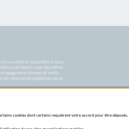
ne, ouverte et accessible à tous,
lions de clients avec des offres
re engagement citoyen et notre
 les rêves et les exigences de sa
 certains cookies dont certains requièrent votre accord pour être déposés. 
'utilisation de nos sites et applications mobiles.