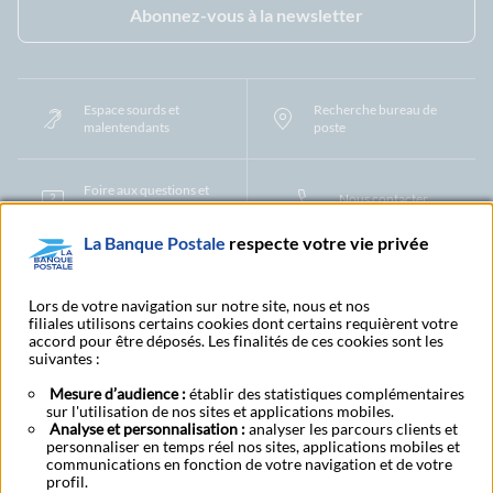
Abonnez-vous à la newsletter
Espace sourds et
Recherche bureau de
malentendants
poste
Foire aux questions et
Nous contacter
centre d'aide
La Banque Postale
respecte votre vie privée
Mentions légales
Tarifs bancaires
Convention de compte
Protection des Données à Caractère Personnel
Filiales et partenaires
Lors de votre navigation sur notre site, nous et nos
filiales utilisons certains cookies dont certains requièrent votre
Cookies
Gestion des cookies
Actualiser vos informations
accord pour être déposés. Les finalités de ces cookies sont les
Contestation et réclamation
Coordonnées Centres Financiers
suivantes :
Recherche bureau de poste
Assistance technique
Alertes fraudes et points de vigilance
Actualités réglementaires
CGU
Mesure d’audience :
établir des statistiques complémentaires
sur l'utilisation de nos sites et applications mobiles.
Aide navigateur et systèmes d'exploitation
Analyse et personnalisation :
analyser les parcours clients et
Vider le cache de votre navigateur
Lexique
Aide et accessibilité
personnaliser en temps réel nos sites, applications mobiles et
Accessibilité – Partiellement conforme
Espace candidature
communications en fonction de votre navigation et de votre
BFI - Banque de Financement et d'Investissement
profil.