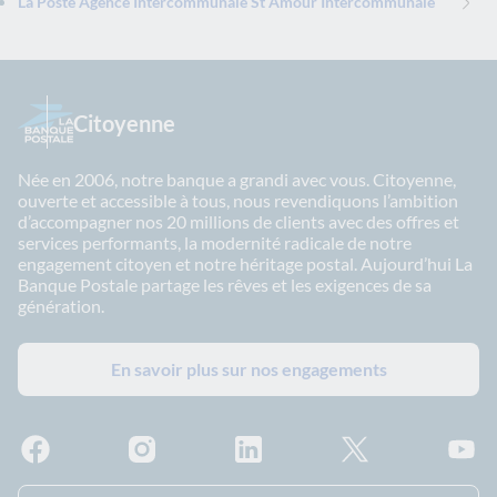
La Poste Agence Intercommunale St Amour Intercommunale
Citoyenne
Née en 2006, notre banque a grandi avec vous. Citoyenne,
ouverte et accessible à tous, nous revendiquons l’ambition
d’accompagner nos 20 millions de clients avec des offres et
services performants, la modernité radicale de notre
engagement citoyen et notre héritage postal. Aujourd’hui La
Banque Postale partage les rêves et les exigences de sa
génération.
En savoir plus sur nos engagements
Facebook - La Banque Postale
Instagram - La Banque Postale
Linkedin - La Banque Postale
X - La Banque Postal
YouTub