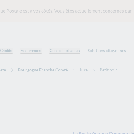
ue Postale est
à vos côtés. Vous êtes actuellement concernés par l
Solutions citoyennes
Crédits
Assurances
Conseils et actus
ste
Bourgogne Franche Comté
Jura
Petit noir
La Poste Agence Communale