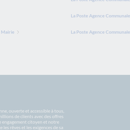
La Poste Agence Communale
 Mairie
La Poste Agence Communale 
ne, ouverte et accessible à tous,
lions de clients avec des offres
re engagement citoyen et notre
 les rêves et les exigences de sa