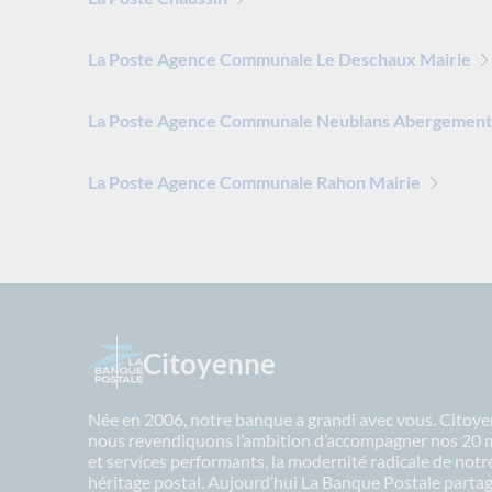
La Poste Agence Communale Le Deschaux Mairie
La Poste Agence Communale Neublans Abergement
La Poste Agence Communale Rahon Mairie
Citoyenne
Née en 2006, notre banque a grandi avec vous. Citoyen
nous revendiquons l’ambition d’accompagner nos 20 mil
et services performants, la modernité radicale de not
héritage postal. Aujourd’hui La Banque Postale partage