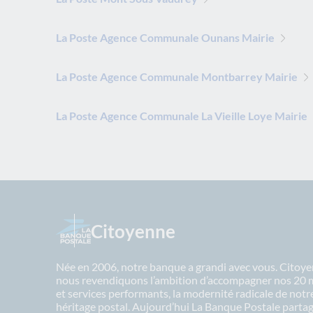
La Poste Agence Communale Ounans Mairie
La Poste Agence Communale Montbarrey Mairie
La Poste Agence Communale La Vieille Loye Mairie
Citoyenne
Née en 2006, notre banque a grandi avec vous. Citoyen
nous revendiquons l’ambition d’accompagner nos 20 mil
et services performants, la modernité radicale de not
héritage postal. Aujourd’hui La Banque Postale partage