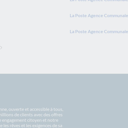
La Poste Agence Communale 
La Poste Agence Communale
ne, ouverte et accessible à tous,
lions de clients avec des offres
re engagement citoyen et notre
 les rêves et les exigences de sa