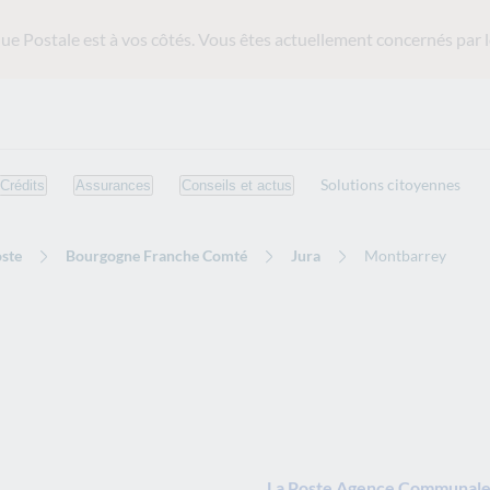
ue Postale est
à vos côtés. Vous êtes actuellement concernés par l
Solutions citoyennes
Crédits
Assurances
Conseils et actus
ste
Bourgogne Franche Comté
Jura
Montbarrey
La Poste Agence Communale