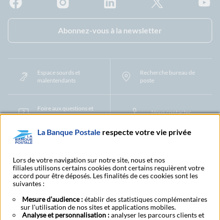
Facebook - La Banque Postale
Instagram - La Banque Postale
Linkedin - La Banque Postale
X - La Banque Postal
YouTub
Abonnez-vous à la newsletter
Espace sourds et
Recherche bureau de
malentendants
poste
Foire aux questions et
Nous contacter
centre d'aide
La Banque Postale
respecte votre vie privée
Mentions légales
Tarifs bancaires
Convention de compte
Protection des Données à Caractère Personnel
Filiales et partenaires
Lors de votre navigation sur notre site, nous et nos
filiales utilisons certains cookies dont certains requièrent votre
Cookies
Gestion des cookies
Actualiser vos informations
accord pour être déposés. Les finalités de ces cookies sont les
Contestation et réclamation
Coordonnées Centres Financiers
suivantes :
Recherche bureau de poste
Assistance technique
Alertes fraudes et points de vigilance
Actualités réglementaires
CGU
Mesure d’audience :
établir des statistiques complémentaires
sur l'utilisation de nos sites et applications mobiles.
Aide navigateur et systèmes d'exploitation
Analyse et personnalisation :
analyser les parcours clients et
Vider le cache de votre navigateur
Lexique
Aide et accessibilité