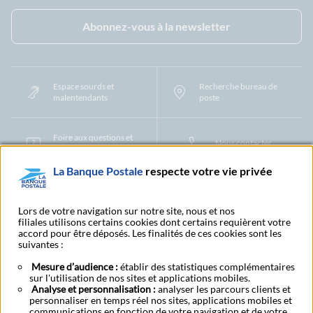
Facebook - La Banque Postale
Instagram - La Banque Postale
Linkedin - La Banque Postale
X - La Banque Postal
YouTub
Abonnez-vous à la newsletter
Espace sourds et
Recherche bureau de
malentendants
poste
Foire aux questions et
Nous contacter
centre d'aide
La Banque Postale
respecte votre vie privée
Mentions légales
Tarifs bancaires
Convention de compte
Protection des Données à Caractère Personnel
Filiales et partenaires
Lors de votre navigation sur notre site, nous et nos
filiales utilisons certains cookies dont certains requièrent votre
Cookies
Gestion des cookies
Actualiser vos informations
accord pour être déposés. Les finalités de ces cookies sont les
Contestation et réclamation
Coordonnées Centres Financiers
suivantes :
Recherche bureau de poste
Assistance technique
Alertes fraudes et points de vigilance
Actualités réglementaires
CGU
Mesure d’audience :
établir des statistiques complémentaires
sur l'utilisation de nos sites et applications mobiles.
Aide navigateur et systèmes d'exploitation
Analyse et personnalisation :
analyser les parcours clients et
Vider le cache de votre navigateur
Lexique
Aide et accessibilité
personnaliser en temps réel nos sites, applications mobiles et
Accessibilité – Partiellement conforme
Espace candidature
communications en fonction de votre navigation et de votre