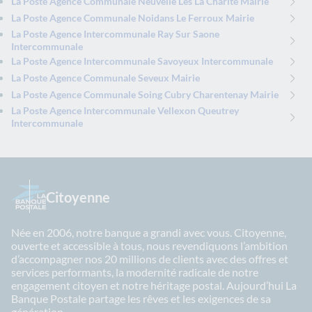
La Poste Agence Communale Neuvelle Les La Charite Mairie
La Poste Agence Communale Noidans Le Ferroux Mairie
La Poste Agence Intercommunale Ray Sur Saone
Intercommunale
La Poste Agence Intercommunale Savoyeux Intercommunale
La Poste Agence Communale Seveux Mairie
La Poste Agence Communale Soing Cubry Charentenay Mairie
La Poste Agence Intercommunale Vellexon Queutrey
Intercommunale
Citoyenne
Née en 2006, notre banque a grandi avec vous. Citoyenne,
ouverte et accessible à tous, nous revendiquons l’ambition
d’accompagner nos 20 millions de clients avec des offres et
services performants, la modernité radicale de notre
engagement citoyen et notre héritage postal. Aujourd’hui La
Banque Postale partage les rêves et les exigences de sa
génération.