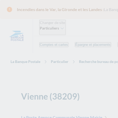
Incendies dans le Var, la Gironde et les Landes :
La Banq
Changer de site
Particuliers
Comptes et cartes
Épargne et placements
La Banque Postale
Particulier
Recherche bureau de po
Vienne (38209)
La Poste Agence Communale Vienne Mairie