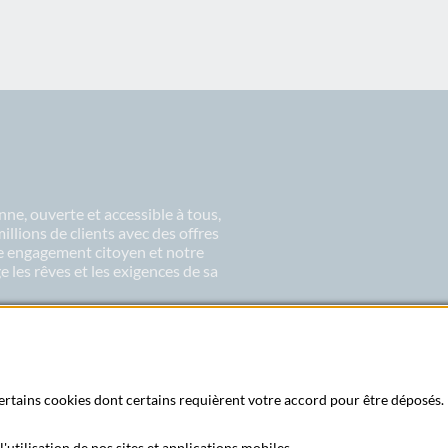
ne, ouverte et accessible à tous,
lions de clients avec des offres
re engagement citoyen et notre
 les rêves et les exigences de sa
 certains cookies dont certains requièrent votre accord pour être déposés. 
'utilisation de nos sites et applications mobiles.