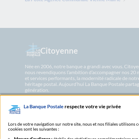
Citoyenne
Née en 2006, notre banque a grandi avec vous. Citoyen
nous revendiquons l’ambition d’accompagner nos 20 mil
et services performants, la modernité radicale de not
héritage postal. Aujourd’hui La Banque Postale partage
génération.
La Banque Postale
respecte votre vie privée
En savoir plus sur nos engagements
Lors de votre navigation sur notre site, nous et nos filiales utilisons
cookies sont les suivantes :
Mesure d’audience :
établir des statistiques complémentaires sur l