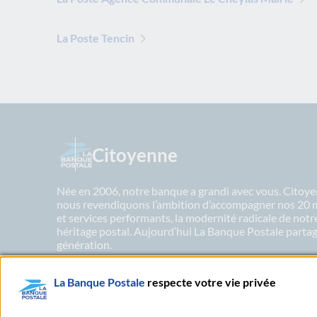
La Poste Tencin
Citoyenne
Née en 2006, notre banque a grandi avec vous. Citoyen
nous revendiquons l’ambition d’accompagner nos 20 mil
et services performants, la modernité radicale de not
héritage postal. Aujourd’hui La Banque Postale partage
génération.
La Banque Postale
respecte votre vie privée
En savoir plus sur nos engagements