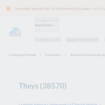
Incendies dans le Var, la Gironde et les Landes :
La Banq
Changer de site
Particuliers
Comptes et cartes
Épargne et placements
La Banque Postale
Particulier
Recherche bureau de po
Theys (38570)
La Poste Agence Communale Le Cheylas Mairie