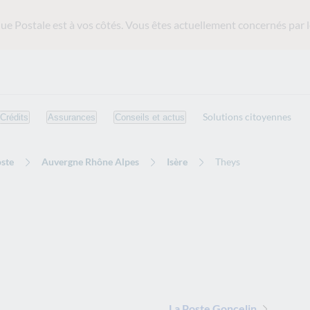
ue Postale est
à vos côtés. Vous êtes actuellement concernés par l
Solutions citoyennes
Crédits
Assurances
Conseils et actus
ste
Auvergne Rhône Alpes
Isère
Theys
La Poste Goncelin