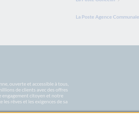
La Poste Agence Communale
ne, ouverte et accessible à tous,
lions de clients avec des offres
re engagement citoyen et notre
 les rêves et les exigences de sa