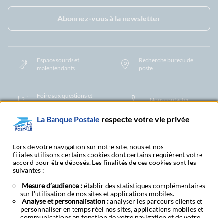
Facebook - La Banque Postale
Instagram - La Banque Postale
Linkedin - La Banque Postale
X - La Banque Postal
YouTub
Abonnez-vous à la newsletter
Espace sourds et
Recherche bureau de
malentendants
poste
Foire aux questions et
Nous contacter
centre d'aide
La Banque Postale
respecte votre vie privée
Mentions légales
Tarifs bancaires
Convention de compte
Protection des Données à Caractère Personnel
Filiales et partenaires
Lors de votre navigation sur notre site, nous et nos
filiales utilisons certains cookies dont certains requièrent votre
Cookies
Gestion des cookies
Actualiser vos informations
accord pour être déposés. Les finalités de ces cookies sont les
Contestation et réclamation
Coordonnées Centres Financiers
suivantes :
Recherche bureau de poste
Assistance technique
Alertes fraudes et points de vigilance
Actualités réglementaires
CGU
Mesure d’audience :
établir des statistiques complémentaires
sur l'utilisation de nos sites et applications mobiles.
Aide navigateur et systèmes d'exploitation
Analyse et personnalisation :
analyser les parcours clients et
Vider le cache de votre navigateur
Lexique
Aide et accessibilité
personnaliser en temps réel nos sites, applications mobiles et
Accessibilité – Partiellement conforme
Espace candidature
communications en fonction de votre navigation et de votre