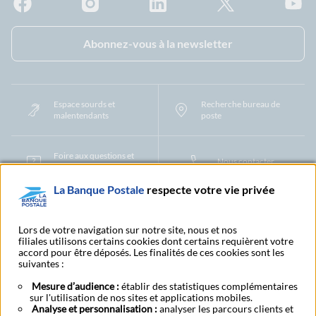
Facebook - La Banque Postale
Instagram - La Banque Postale
Linkedin - La Banque Postale
X - La Banque Postal
YouTub
Abonnez-vous à la newsletter
Espace sourds et
Recherche bureau de
malentendants
poste
Foire aux questions et
Nous contacter
centre d'aide
La Banque Postale
respecte votre vie privée
Mentions légales
Tarifs bancaires
Convention de compte
Protection des Données à Caractère Personnel
Filiales et partenaires
Lors de votre navigation sur notre site, nous et nos
filiales utilisons certains cookies dont certains requièrent votre
Cookies
Gestion des cookies
Actualiser vos informations
accord pour être déposés. Les finalités de ces cookies sont les
Contestation et réclamation
Coordonnées Centres Financiers
suivantes :
Recherche bureau de poste
Assistance technique
Alertes fraudes et points de vigilance
Actualités réglementaires
CGU
Mesure d’audience :
établir des statistiques complémentaires
sur l'utilisation de nos sites et applications mobiles.
Aide navigateur et systèmes d'exploitation
Analyse et personnalisation :
analyser les parcours clients et
Vider le cache de votre navigateur
Lexique
Aide et accessibilité