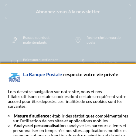
Facebook - La Banque Postale
Instagram - La Banque Postale
Linkedin - La Banque Postale
X - La Banque Postal
YouTub
Abonnez-vous à la newsletter
Espace sourds et
Recherche bureau de
malentendants
poste
Foire aux questions et
Nous contacter
centre d'aide
La Banque Postale
respecte votre vie privée
Mentions légales
Tarifs bancaires
Convention de compte
Protection des Données à Caractère Personnel
Filiales et partenaires
Lors de votre navigation sur notre site, nous et nos
filiales utilisons certains cookies dont certains requièrent votre
Cookies
Gestion des cookies
Actualiser vos informations
accord pour être déposés. Les finalités de ces cookies sont les
Contestation et réclamation
Coordonnées Centres Financiers
suivantes :
Recherche bureau de poste
Assistance technique
Alertes fraudes et points de vigilance
Actualités réglementaires
CGU
Mesure d’audience :
établir des statistiques complémentaires
sur l'utilisation de nos sites et applications mobiles.
Aide navigateur et systèmes d'exploitation
Analyse et personnalisation :
analyser les parcours clients et
Vider le cache de votre navigateur
Lexique
Aide et accessibilité
personnaliser en temps réel nos sites, applications mobiles et
Accessibilité – Partiellement conforme
Espace candidature
communications en fonction de votre navigation et de votre