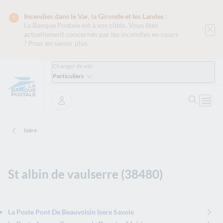
Incendies dans le Var, la Gironde et les Landes :
La Banque Postale est
à vos côtés. Vous êtes
actuellement concernés par les incendies en cours
?
Pour en savoir plus
Changer de site
Particuliers
Ouvrir 
Ouvri
Se connecter
Isère
St albin de vaulserre (38480)
La Poste Pont De Beauvoisin Isere Savoie