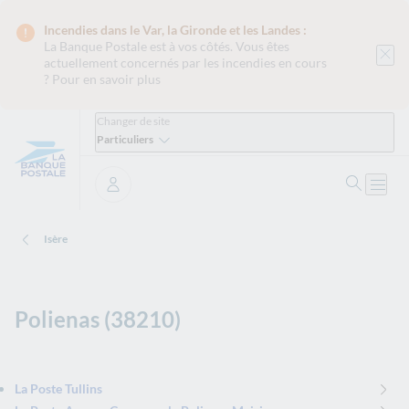
Incendies dans le Var, la Gironde et les Landes :
La Banque Postale est
à vos côtés. Vous êtes
actuellement concernés par les incendies en cours
?
Pour en savoir plus
Changer de site
Particuliers
Ouvrir 
Ouvri
Se connecter
Isère
Polienas (38210)
La Poste Tullins