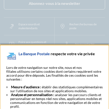
Abonnez-vous à la newsletter
Espace sourds et
Recherche bureau de
malentendants
poste
Foire aux questions et
Nous contacter
centre d'aide
La Banque Postale
respecte votre vie privée
Mentions légales
Tarifs bancaires
Convention de compte
Protection des Données à Caractère Personnel
Filiales et partenaires
Lors de votre navigation sur notre site, nous et nos
filiales utilisons certains cookies dont certains requièrent votre
Cookies
Gestion des cookies
Actualiser vos informations
accord pour être déposés. Les finalités de ces cookies sont les
Contestation et réclamation
Coordonnées Centres Financiers
suivantes :
Recherche bureau de poste
Assistance technique
Alertes fraudes et points de vigilance
Actualités réglementaires
CGU
Mesure d’audience :
établir des statistiques complémentaires
sur l'utilisation de nos sites et applications mobiles.
Aide navigateur et systèmes d'exploitation
Analyse et personnalisation :
analyser les parcours clients et
Vider le cache de votre navigateur
Lexique
Aide et accessibilité
personnaliser en temps réel nos sites, applications mobiles et
Accessibilité – Partiellement conforme
Espace candidature
communications en fonction de votre navigation et de votre
BFI - Banque de Financement et d'Investissement
profil.