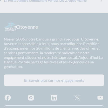
La Poste Agence Communale Venosc Les 2 Alpes Mairie
Citoyenne
Née en 2006, notre banque a grandi avec vous. Citoyenne,
ouverte et accessible à tous, nous revendiquons l’ambition
d’accompagner nos 20 millions de clients avec des offres et
services performants, la modernité radicale de notre
engagement citoyen et notre héritage postal. Aujourd’hui La
Banque Postale partage les rêves et les exigences de sa
génération.
En savoir plus sur nos engagements
Facebook - La Banque Postale
Instagram - La Banque Postale
Linkedin - La Banque Postale
X - La Banque Postal
YouTub