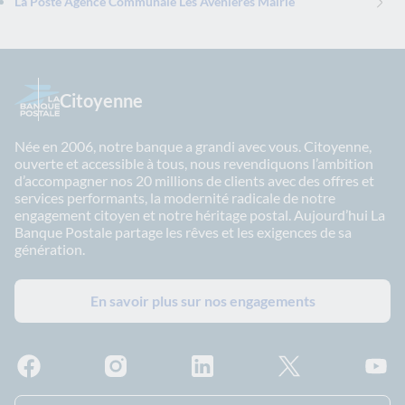
La Poste Agence Communale Les Avenieres Mairie
Citoyenne
Née en 2006, notre banque a grandi avec vous. Citoyenne,
ouverte et accessible à tous, nous revendiquons l’ambition
d’accompagner nos 20 millions de clients avec des offres et
services performants, la modernité radicale de notre
engagement citoyen et notre héritage postal. Aujourd’hui La
Banque Postale partage les rêves et les exigences de sa
génération.
En savoir plus sur nos engagements
Facebook - La Banque Postale
Instagram - La Banque Postale
Linkedin - La Banque Postale
X - La Banque Postal
YouTub