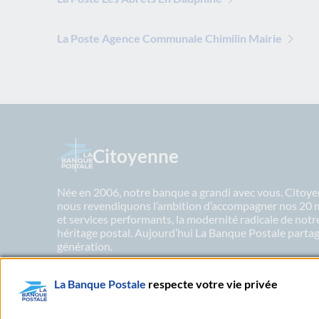
La Poste Agence Communale Chimilin Mairie
Citoyenne
Née en 2006, notre banque a grandi avec vous. Citoyen
nous revendiquons l’ambition d’accompagner nos 20 mil
et services performants, la modernité radicale de not
héritage postal. Aujourd’hui La Banque Postale partage
génération.
La Banque Postale
respecte votre vie privée
En savoir plus sur nos engagements