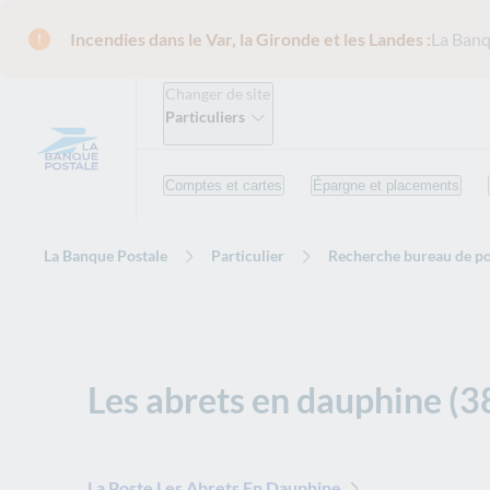
Incendies dans le Var, la Gironde et les Landes :
La Banq
Changer de site
Particuliers
Comptes et cartes
Épargne et placements
La Banque Postale
Particulier
Recherche bureau de po
Les abrets en dauphine (
La Poste Les Abrets En Dauphine