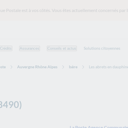
ue Postale est
à vos côtés. Vous êtes actuellement concernés par l
Solutions citoyennes
Crédits
Assurances
Conseils et actus
ste
Auvergne Rhône Alpes
Isère
Les abrets en dauphin
38490)
La Poste Agence Communale