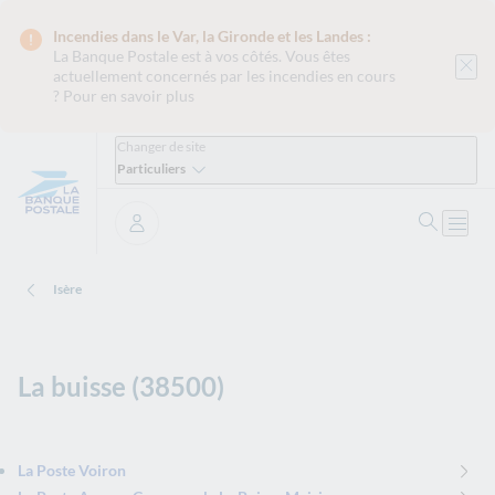
Incendies dans le Var, la Gironde et les Landes :
La Banque Postale est
à vos côtés. Vous êtes
actuellement concernés par les incendies en cours
?
Pour en savoir plus
Changer de site
Particuliers
Ouvrir 
Ouvri
Se connecter
Isère
La buisse (38500)
La Poste Voiron