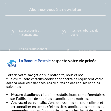
Facebook - La Banque Postale
Instagram - La Banque Postale
Linkedin - La Banque Postale
X - La Banque Postal
YouTub
Abonnez-vous à la newsletter
Espace sourds et
Recherche bureau de
malentendants
poste
Foire aux questions et
Nous contacter
centre d'aide
La Banque Postale
respecte votre vie privée
Mentions légales
Tarifs bancaires
Convention de compte
Protection des Données à Caractère Personnel
Filiales et partenaires
Lors de votre navigation sur notre site, nous et nos
filiales utilisons certains cookies dont certains requièrent votre
Cookies
Gestion des cookies
Actualiser vos informations
accord pour être déposés. Les finalités de ces cookies sont les
Contestation et réclamation
Coordonnées Centres Financiers
suivantes :
Recherche bureau de poste
Assistance technique
Alertes fraudes et points de vigilance
Actualités réglementaires
CGU
Mesure d’audience :
établir des statistiques complémentaires
sur l'utilisation de nos sites et applications mobiles.
Aide navigateur et systèmes d'exploitation
Analyse et personnalisation :
analyser les parcours clients et
Vider le cache de votre navigateur
Lexique
Aide et accessibilité
personnaliser en temps réel nos sites, applications mobiles et
Accessibilité – Partiellement conforme
Espace candidature
communications en fonction de votre navigation et de votre