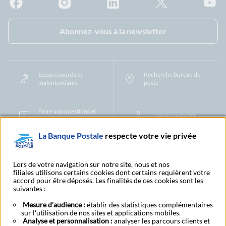
Facebook - La Banque Postale
Instagram - La Banque Postale
Linkedin - La Banque Postale
X - La Banque Postal
YouTub
Abonnez-vous à la newsletter
Espace sourds et
Recherche bureau de
malentendants
poste
Foire aux questions et
Nous contacter
centre d'aide
La Banque Postale
respecte votre vie privée
Mentions légales
Tarifs bancaires
Convention de compte
Protection des Données à Caractère Personnel
Filiales et partenaires
Lors de votre navigation sur notre site, nous et nos
filiales utilisons certains cookies dont certains requièrent votre
Cookies
Gestion des cookies
Actualiser vos informations
accord pour être déposés. Les finalités de ces cookies sont les
Contestation et réclamation
Coordonnées Centres Financiers
suivantes :
Recherche bureau de poste
Assistance technique
Alertes fraudes et points de vigilance
Actualités réglementaires
CGU
Mesure d’audience :
établir des statistiques complémentaires
sur l'utilisation de nos sites et applications mobiles.
Aide navigateur et systèmes d'exploitation
Analyse et personnalisation :
analyser les parcours clients et
Vider le cache de votre navigateur
Lexique
Aide et accessibilité