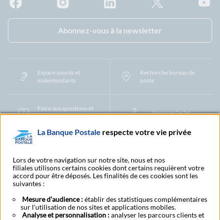
Facebook - La Banque Postale
Instagram - La Banque Postale
Linkedin - La Banque Postale
X - La Banque Postal
YouTub
Abonnez-vous à la newsletter
Espace sourds et
Recherche bureau de
malentendants
poste
Foire aux questions et
Nous contacter
centre d'aide
La Banque Postale
respecte votre vie privée
Mentions légales
Tarifs bancaires
Convention de compte
Protection des Données à Caractère Personnel
Filiales et partenaires
Lors de votre navigation sur notre site, nous et nos
filiales utilisons certains cookies dont certains requièrent votre
Cookies
Gestion des cookies
Actualiser vos informations
accord pour être déposés. Les finalités de ces cookies sont les
Contestation et réclamation
Coordonnées Centres Financiers
suivantes :
Recherche bureau de poste
Assistance technique
Alertes fraudes et points de vigilance
Actualités réglementaires
CGU
Mesure d’audience :
établir des statistiques complémentaires
sur l'utilisation de nos sites et applications mobiles.
Aide navigateur et systèmes d'exploitation
Analyse et personnalisation :
analyser les parcours clients et
Vider le cache de votre navigateur
Lexique
Aide et accessibilité