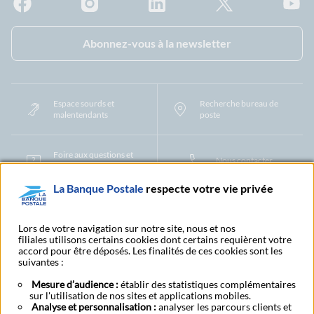
Facebook - La Banque Postale
Instagram - La Banque Postale
Linkedin - La Banque Postale
X - La Banque Postal
YouTub
Abonnez-vous à la newsletter
Espace sourds et
Recherche bureau de
malentendants
poste
Foire aux questions et
Nous contacter
centre d'aide
La Banque Postale
respecte votre vie privée
Mentions légales
Tarifs bancaires
Convention de compte
Protection des Données à Caractère Personnel
Filiales et partenaires
Lors de votre navigation sur notre site, nous et nos
filiales utilisons certains cookies dont certains requièrent votre
Cookies
Gestion des cookies
Actualiser vos informations
accord pour être déposés. Les finalités de ces cookies sont les
Contestation et réclamation
Coordonnées Centres Financiers
suivantes :
Recherche bureau de poste
Assistance technique
Alertes fraudes et points de vigilance
Actualités réglementaires
CGU
Mesure d’audience :
établir des statistiques complémentaires
sur l'utilisation de nos sites et applications mobiles.
Aide navigateur et systèmes d'exploitation
Analyse et personnalisation :
analyser les parcours clients et
Vider le cache de votre navigateur
Lexique
Aide et accessibilité