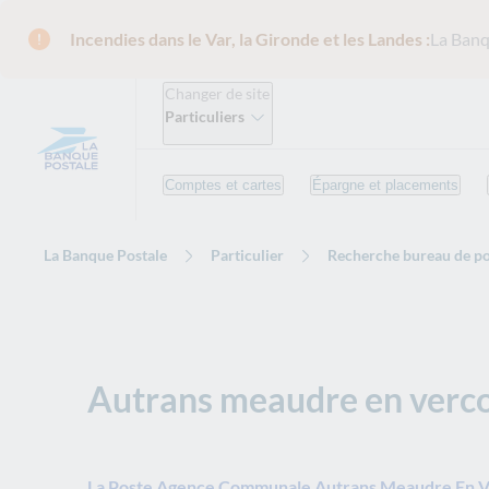
Incendies dans le Var, la Gironde et les Landes :
La Banq
Changer de site
Particuliers
Comptes et cartes
Épargne et placements
La Banque Postale
Particulier
Recherche bureau de po
Autrans meaudre en verc
La Poste Agence Communale Autrans Meaudre En V