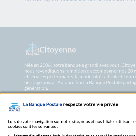
Citoyenne
Née en 2006, notre banque a grandi avec vous. Citoyen
nous revendiquons l’ambition d’accompagner nos 20 mil
et services performants, la modernité radicale de not
héritage postal. Aujourd’hui La Banque Postale partage
génération.
La Banque Postale
respecte votre vie privée
En savoir plus sur nos engagements
Lors de votre navigation sur notre site, nous et nos filiales utilisons
cookies sont les suivantes :
Mesure d’audience :
établir des statistiques complémentaires sur l