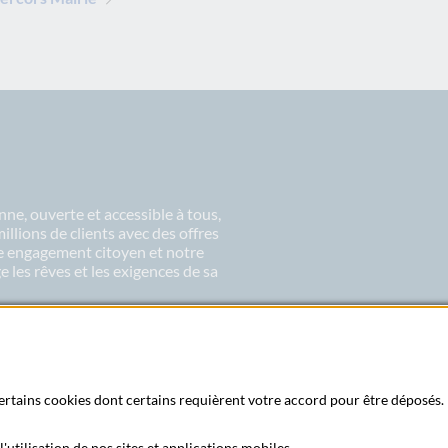
ne, ouverte et accessible à tous,
lions de clients avec des offres
re engagement citoyen et notre
 les rêves et les exigences de sa
 certains cookies dont certains requièrent votre accord pour être déposés. 
'utilisation de nos sites et applications mobiles.