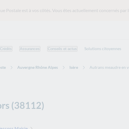
ue Postale est
à vos côtés. Vous êtes actuellement concernés par l
Solutions citoyennes
Crédits
Assurances
Conseils et actus
ste
Auvergne Rhône Alpes
Isère
Autrans meaudre en v
ors (38112)
ercors Mairie