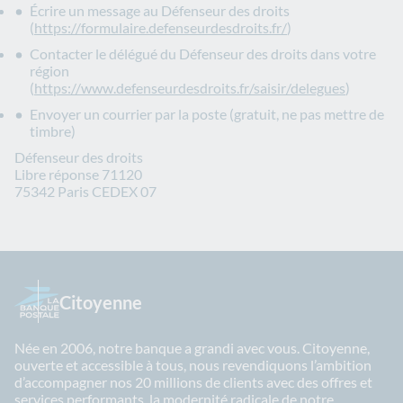
Écrire un message au Défenseur des droits
(
https://formulaire.defenseurdesdroits.fr/
)
Contacter le délégué du Défenseur des droits dans votre
région
(
https://www.defenseurdesdroits.fr/saisir/delegues
)
Envoyer un courrier par la poste (gratuit, ne pas mettre de
timbre)
Défenseur des droits
Libre réponse 71120
75342 Paris CEDEX 07
Citoyenne
Née en 2006, notre banque a grandi avec vous. Citoyenne,
ouverte et accessible à tous, nous revendiquons l’ambition
d’accompagner nos 20 millions de clients avec des offres et
services performants, la modernité radicale de notre